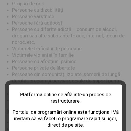
Grupuri de risc
Persoane cu dizabilități
Persoane varstnice
Persoane fără adăpost
Persoane cu diferite adicții – consum de alcool,
droguri sau alte substanțe toxice, internet, jocuri de
noroc, etc,
Victimele traficului de persoane
Victimele violenței în familie
Persoane cu afecțiuni psihice
Persoane private de libertate
Persoane din comunități izolate ,șomerii de lungă
durată , precum și servicii sociale de suport pentru
aparținătorii beneficiarilor
Persoane fara acte de identitate
Platforma online se află într-un proces de
Mame singure
restructurare.
Institutii cu care colaboreaza:
Portalul de programări online este funcțional! Vă
invităm să vă faceți o programare rapid și ușor,
DGASPC-uri
direct de pe site.
Politie