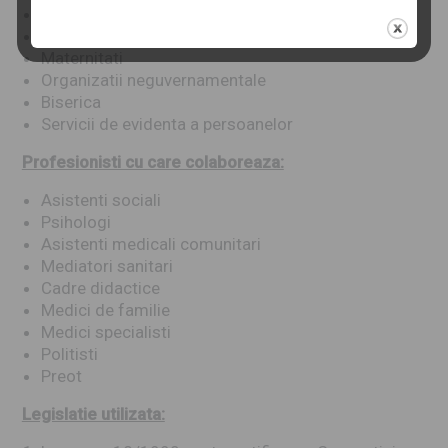
Primarii – SPAS sau persoana cu atributii
Spitale
Maternitati
Organizatii neguvernamentale
Biserica
Servicii de evidenta a persoanelor
Profesionisti cu care colaboreaza:
Asistenti sociali
Psihologi
Asistenti medicali comunitari
Mediatori sanitari
Cadre didactice
Medici de familie
Medici specialisti
Politisti
Preot
Legislatie utilizata: