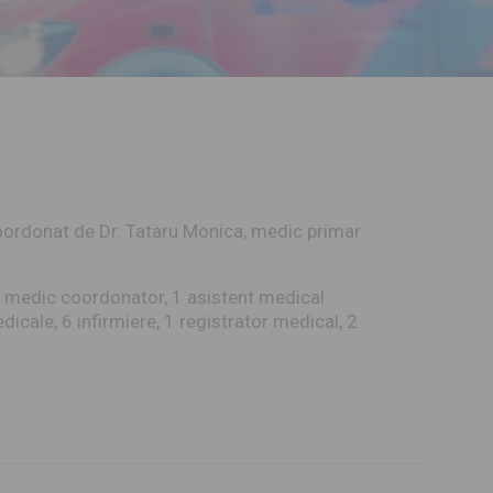
coordonat de Dr. Tataru Monica, medic primar
1 medic coordonator, 1 asistent medical
icale, 6 infirmiere, 1 registrator medical, 2