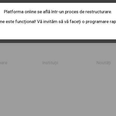
Platforma online se află într-un proces de restructurare.
ne este funcțional! Vă invităm să vă faceți o programare rapid
mare
Instituții
Noutăți