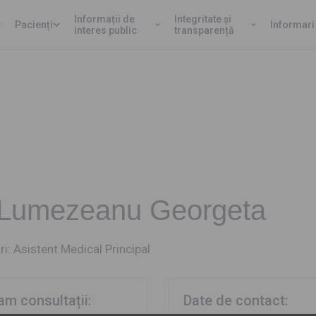
Informații de
Integritate și
Pacienți
Informari
interes public
transparență
 Lumezeanu Georgeta
ri: Asistent Medical Principal
am consultații:
Date de contact: