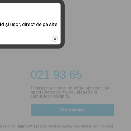
 și ușor, direct de pe site.
021 93 65
Pentru programari solicitați operatorului
specialitatea dorită sau alegeți din
ramurile predefinite.
Programare
Design by
High Contrast
and
Development by
Neo Vision Technologies