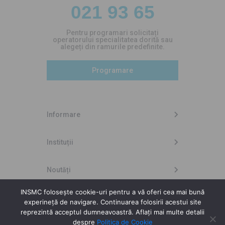
021 93 65
Pentru programari solicitați
operatorului specialitatea dorită sau
alegeți din ramurile predefinite.
Programare
Informare
Instituții
Noutăți
INSMC folosește cookie-uri pentru a vă oferi cea mai bună
experineță de navigare. Continuarea folosirii acestui site
Copyright © 2026 INSMC
reprezintă acceptul dumneavoastră. Aflați mai multe detalii
despre
Politica de Cookie