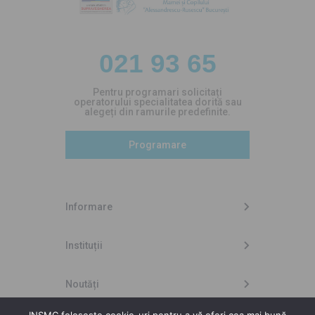
021 93 65
Pentru programari solicitați
operatorului specialitatea dorită sau
alegeți din ramurile predefinite.
Programare
Informare
Instituții
Noutăți