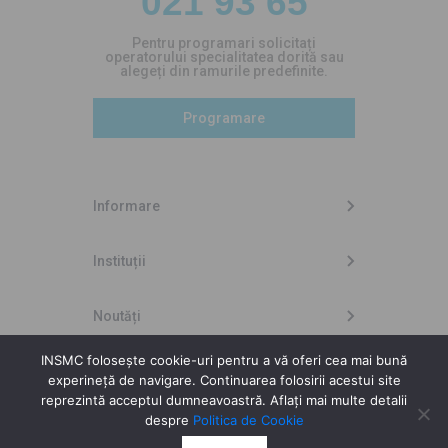
021 93 65
Pentru programari solicitați
operatorului specialitatea dorită sau
alegeți din ramurile predefinite.
Programare
Informare
Instituții
Noutăți
INSMC folosește cookie-uri pentru a vă oferi cea mai bună
experineță de navigare. Continuarea folosirii acestui site
Copyright © 2026 INSMC
reprezintă acceptul dumneavoastră. Aflați mai multe detalii
despre
Politica de Cookie
Design by
High Contrast