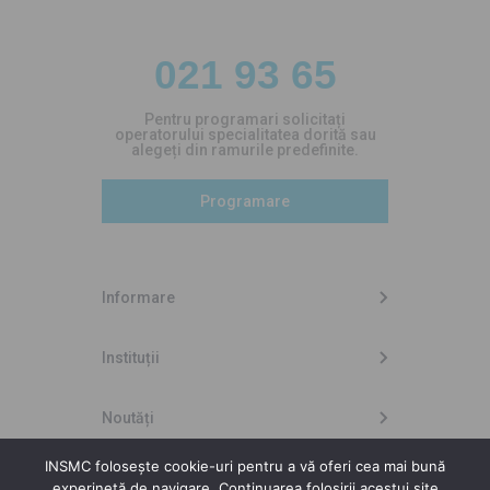
021 93 65
Pentru programari solicitați
operatorului specialitatea dorită sau
alegeți din ramurile predefinite.
Programare
Informare
Instituții
Noutăți
INSMC folosește cookie-uri pentru a vă oferi cea mai bună
experineță de navigare. Continuarea folosirii acestui site