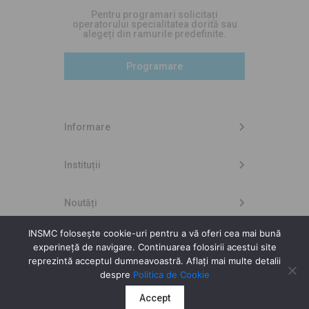
Pentru programari solicitați
operatorului specialitatea dorită sau
alegeți din ramurile predefinite.
Programare
Informare
Instituții
Noutăți
INSMC folosește cookie-uri pentru a vă oferi cea mai bună
experineță de navigare. Continuarea folosirii acestui site
Copyright © 2026 INSMC
reprezintă acceptul dumneavoastră. Aflați mai multe detalii
despre
Politica de Cookie
Design by
High Contrast
Accept
Development by
Neo Vision Technologies